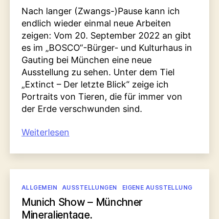
Nach langer (Zwangs-)Pause kann ich
endlich wieder einmal neue Arbeiten
zeigen: Vom 20. September 2022 an gibt
es im „BOSCO“-Bürger- und Kulturhaus in
Gauting bei München eine neue
Ausstellung zu sehen. Unter dem Tiel
„Extinct – Der letzte Blick“ zeige ich
Portraits von Tieren, die für immer von
der Erde verschwunden sind.
„Extinct
Weiterlesen
–
Der
letzte
Blick.
Kategorien
ALLGEMEIN
AUSSTELLUNGEN
EIGENE AUSSTELLUNG
Portraits
Munich Show – Münchner
von
Mineralientage.