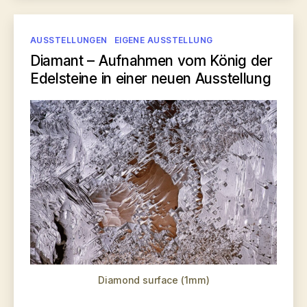
im
Rahmen
Kategorien
AUSSTELLUNGEN
EIGENE AUSSTELLUNG
des
Diamant – Aufnahmen vom König der
Semesterthemas
Edelsteine in einer neuen Ausstellung
der
Münchner
Volkshochschule“
Diamond surface (1mm)