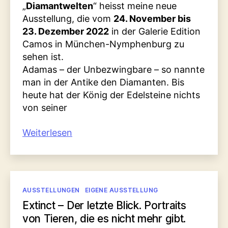
„
Diamantwelten
“ heisst meine neue
Ausstellung, die vom
24. November bis
23. Dezember 2022
in der Galerie Edition
Camos in München-Nymphenburg zu
sehen ist.
Adamas – der Unbezwingbare – so nannte
man in der Antike den Diamanten. Bis
heute hat der König der Edelsteine nichts
von seiner
„Diamant
Weiterlesen
–
Aufnahmen
vom
König
Kategorien
AUSSTELLUNGEN
EIGENE AUSSTELLUNG
der
Extinct – Der letzte Blick. Portraits
Edelsteine
von Tieren, die es nicht mehr gibt.