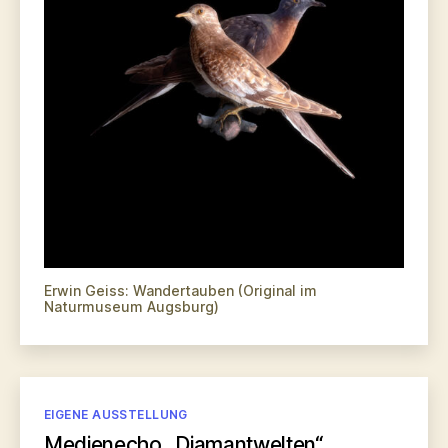
Erwin Geiss: Wandertauben (Original im
Naturmuseum Augsburg)
Kategorien
EIGENE AUSSTELLUNG
Medienecho „Diamantwelten“