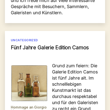
und ich freue mich auf viele interessante
Gespräche mit Besuchern, Sammlern,
Galeristen und Künstlern.
Kategorien
UNCATEGORIZED
Fünf Jahre Galerie Edition Camos
Grund zum feiern: Die
Galerie Edition Camos
ist fünf Jahre alt. Im
schnelllebigen
Kunstmarkt ist das
durchaus respektabel
und für den Galeristen
Hommage an Giorgio
zu recht ein Grund