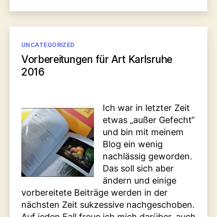
Kategorien
UNCATEGORIZED
Vorbereitungen für Art Karlsruhe
2016
Ich war in letzter Zeit
etwas „außer Gefecht“
und bin mit meinem
Blog ein wenig
nachlässig geworden.
Das soll sich aber
ändern und einige
vorbereitete Beiträge werden in der
nächsten Zeit sukzessive nachgeschoben.
Auf jeden Fall freue ich mich darüber, auch