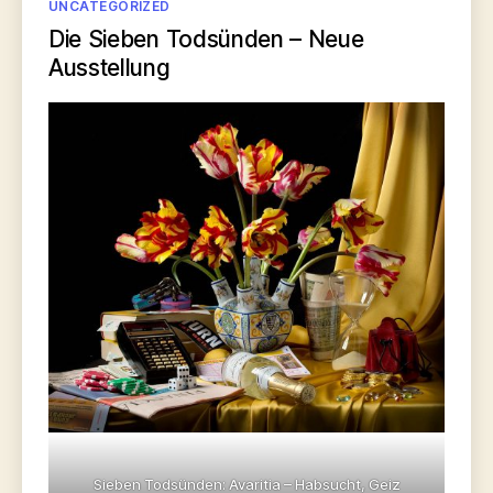
Kategorien
UNCATEGORIZED
Die Sieben Todsünden – Neue
Ausstellung
Sieben Todsünden: Avaritia – Habsucht, Geiz