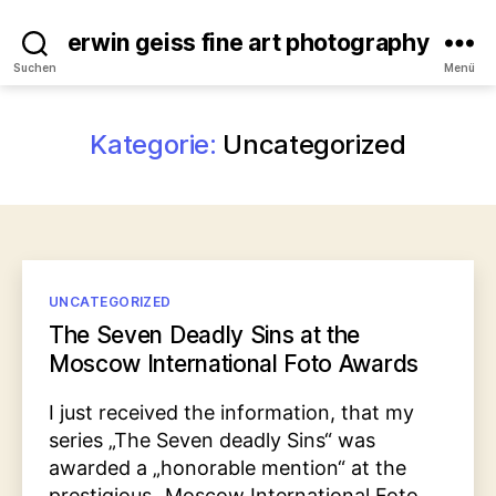
erwin geiss fine art photography
Suchen
Menü
Kategorie:
Uncategorized
Kategorien
UNCATEGORIZED
The Seven Deadly Sins at the
Moscow International Foto Awards
I just received the information, that my
series „The Seven deadly Sins“ was
awarded a „honorable mention“ at the
prestigious „Moscow International Foto