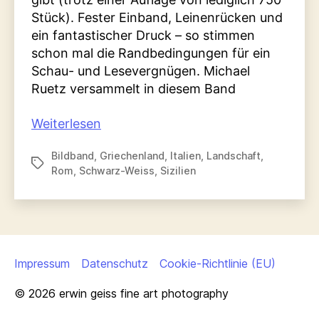
Stück). Fester Einband, Leinenrücken und
ein fantastischer Druck – so stimmen
schon mal die Randbedingungen für ein
Schau- und Lesevergnügen. Michael
Ruetz versammelt in diesem Band
„Michael
Weiterlesen
Ruetz
Bildband
,
Griechenland
,
Italien
,
Landschaft
,
–
Schlagwörter
Rom
,
Schwarz-Weiss
,
Sizilien
Eye
on
Eternity
1968
–
Impressum
Datenschutz
Cookie-Richtlinie (EU)
1997
© 2026
erwin geiss fine art photography
(printed
2007)“