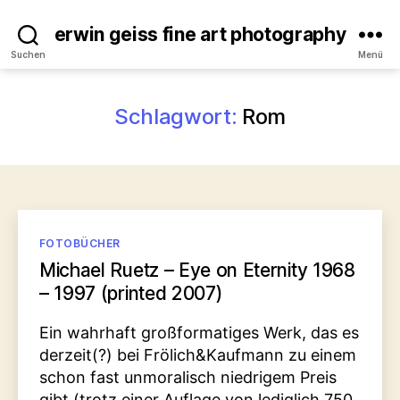
erwin geiss fine art photography
Suchen
Menü
Schlagwort:
Rom
Kategorien
FOTOBÜCHER
Michael Ruetz – Eye on Eternity 1968
– 1997 (printed 2007)
Ein wahrhaft großformatiges Werk, das es
derzeit(?) bei Frölich&Kaufmann zu einem
schon fast unmoralisch niedrigem Preis
gibt (trotz einer Auflage von lediglich 750